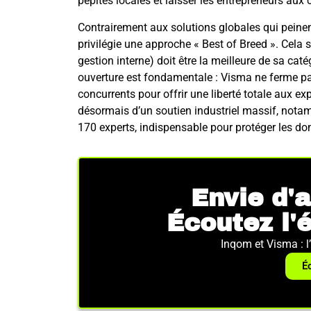
pépites locales et laisser les entrepreneurs aux
Contrairement aux solutions globales qui peinent
privilégie une approche « Best of Breed ». Cela s
gestion interne) doit être la meilleure de sa cat
ouverture est fondamentale : Visma ne ferme pas
concurrents pour offrir une liberté totale aux e
désormais d’un soutien industriel massif, not
170 experts, indispensable pour protéger les do
Envie d'a
Écoutez l'
Inqom et Visma : l
É