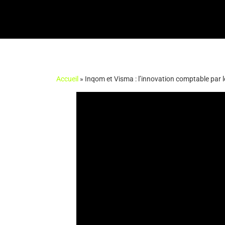
Accueil
»
Inqom et Visma : l’innovation comptable par l